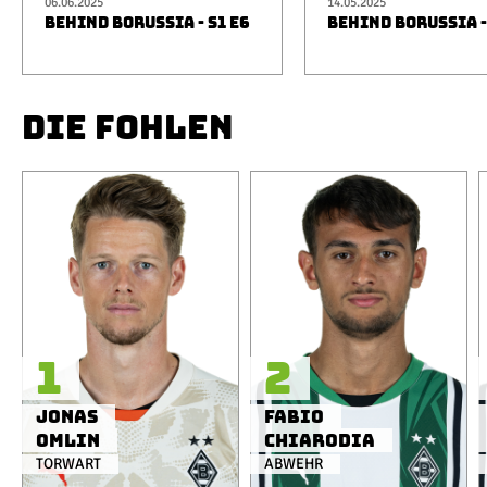
06.06.2025
14.05.2025
BEHIND BORUSSIA - S1 E6
BEHIND BORUSSIA -
DIE FOHLEN
1
2
Jonas
Fabio
Omlin
Chiarodia
TORWART
ABWEHR