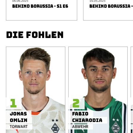
06.06.2025
14.05.2025
BEHIND BORUSSIA - S1 E6
BEHIND BORUSSIA -
DIE FOHLEN
1
2
Jonas
Fabio
Omlin
Chiarodia
TORWART
ABWEHR