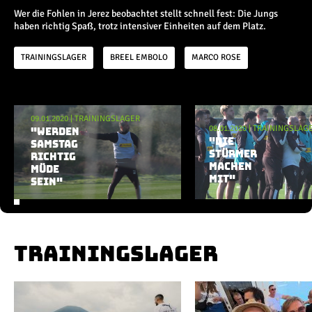
Champions League
Wer die Fohlen in Jerez beobachtet stellt schnell fest: Die Jungs
Europa League
haben richtig Spaß, trotz intensiver Einheiten auf dem Platz.
Testspiele
TRAININGSLAGER
BREEL EMBOLO
MARCO ROSE
Inside
News
Aktuelle Playlist
09.01.2020
|
TRAININGSLAGER
Interviews
08.01.2020
|
TRAININGSLAG
"WERDEN
Pressekonferenzen
"DIE
SAMSTAG
STÜRMER
RICHTIG
Rund um Borussia
MACHEN
MÜDE
Trainingslager
MIT"
SEIN"
Buntes
Historie
English
TRAININGSLAGER
Alle Videos