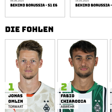
06.06.2025
14.05.2025
BEHIND BORUSSIA - S1 E6
BEHIND BORUSSIA -
DIE FOHLEN
1
2
Jonas
Fabio
Omlin
Chiarodia
TORWART
ABWEHR