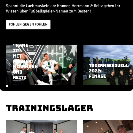
Champions League
Spannt die Lachmuskeln an: Kramer, Herrmann & Reitz geben ihr
Europa League
Wissen über Fußballspieler-Namen zum Besten!
Testspiele
FOHLEN GEGEN FOHLEN
Inside
23.11.2022
|
RUND UM BORUSSIA
"NAME
News
Aktuelle Playlist
IT"
Interviews
MIT
22.07.2022
|
TRAININGSLAG
Pressekonferenzen
KRAMER,
TEGERNSEEDUELL
HERRMANN
Rund um Borussia
2022:
UND
Trainingslager
FINALE
REITZ
Buntes
Historie
English
TRAININGSLAGER
Alle Videos