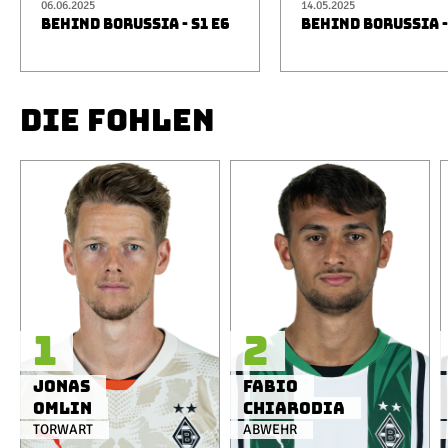
06.06.2025
14.05.2025
BEHIND BORUSSIA - S1 E6
BEHIND BORUSSIA -
DIE FOHLEN
1
2
Jonas
Fabio
Omlin
Chiarodia
TORWART
ABWEHR