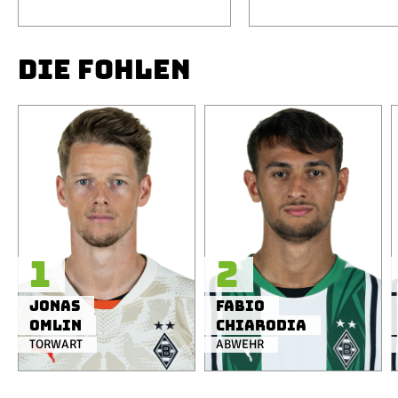
DIE FOHLEN
1
2
Jonas
Fabio
Omlin
Chiarodia
TORWART
ABWEHR