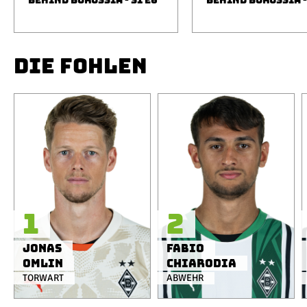
BEHIND BORUSSIA - S1 E6
BEHIND BORUSSIA -
DIE FOHLEN
1
2
Jonas
Fabio
Omlin
Chiarodia
TORWART
ABWEHR