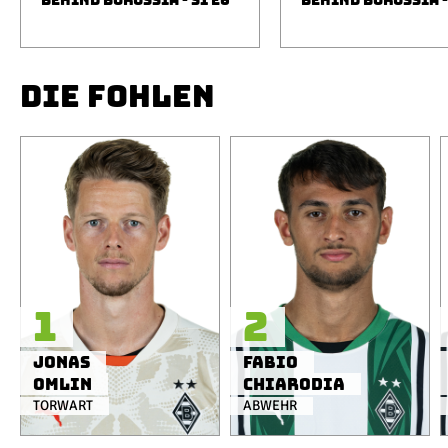
BEHIND BORUSSIA - S1 E6
BEHIND BORUSSIA -
DIE FOHLEN
1
2
Jonas
Fabio
Omlin
Chiarodia
TORWART
ABWEHR