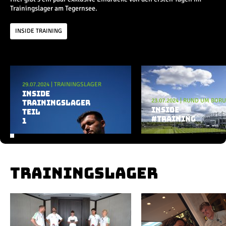
Champions League
Trainingslager am Tegernsee.
Europa League
Testspiele
INSIDE TRAINING
Inside
Aktuelle Playlist
News
29.07.2024
|
TRAININGSLAGER
Interviews
INSIDE
23.07.2024
|
RUND UM BORU
Pressekonferenzen
TRAININGSLAGER
INSIDE
TEIL
Rund um Borussia
#TRAINING
1
Trainingslager
Buntes
Historie
English
TRAININGSLAGER
Alle Videos