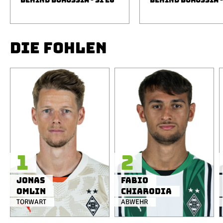
BEHIND BORUSSIA - S1 E6
BEHIND BORUSSIA -
DIE FOHLEN
1
2
Jonas
Fabio
Omlin
Chiarodia
TORWART
ABWEHR