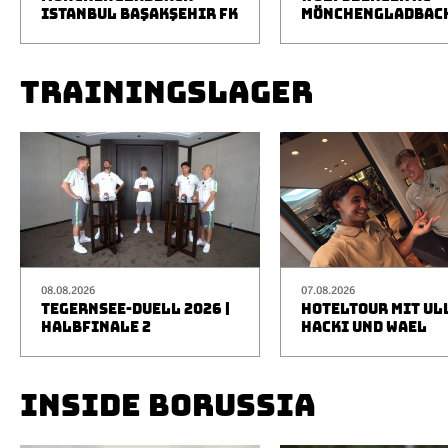
ISTANBUL BAŞAKŞEHIR FK
MÖNCHENGLADBAC
TRAININGSLAGER
08.08.2026
07.08.2026
TEGERNSEE-DUELL 2026 |
HOTELTOUR MIT UL
HALBFINALE 2
HACKI UND WAEL
INSIDE BORUSSIA