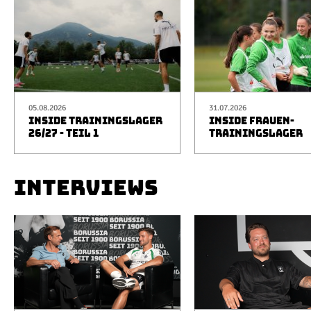
05.08.2026
31.07.2026
INSIDE TRAININGSLAGER
INSIDE FRAUEN-
26/27 - TEIL 1
TRAININGSLAGER
INTERVIEWS