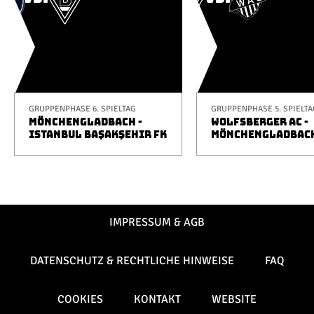
GRUPPENPHASE 6. SPIELTAG
GRUPPENPHASE 5. SPIELTA
MÖNCHENGLADBACH -
WOLFSBERGER AC -
ISTANBUL BAŞAKŞEHIR FK
MÖNCHENGLADBAC
IMPRESSUM & AGB
DATENSCHUTZ & RECHTLICHE HINWEISE
FAQ
COOKIES
KONTAKT
WEBSITE