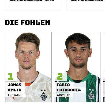
BEHIND BORUSSIA - S1 E6
BEHIND BORUSSIA -
DIE FOHLEN
1
2
Jonas
Fabio
Omlin
Chiarodia
TORWART
ABWEHR