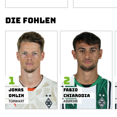
DIE FOHLEN
1
2
Jonas
Fabio
Omlin
Chiarodia
TORWART
ABWEHR