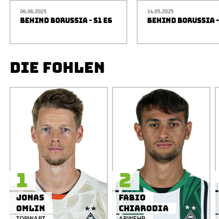
06.06.2025
14.05.2025
BEHIND BORUSSIA - S1 E6
BEHIND BORUSSIA -
DIE FOHLEN
1
2
Jonas
Fabio
Omlin
Chiarodia
TORWART
ABWEHR