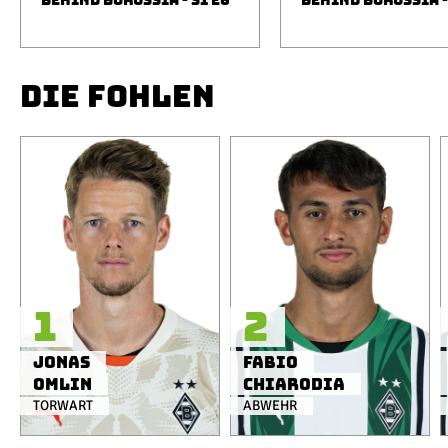
BEHIND BORUSSIA - S1 E6
BEHIND BORUSSIA -
DIE FOHLEN
1
2
Jonas
Fabio
Omlin
Chiarodia
TORWART
ABWEHR