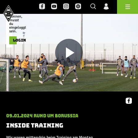
dieses
Video
Log
schauen
zu
können,
Hauptmenü
Bundesliga
musst
du
eingeloggt
Saison 20/21
sein.
Saison 19/20
LOGIN
Saison 18/19
Saison 17/18
Play
Saison 16/17
Saison 15/16
Saison 14/15
Saison 13/14
Video
Saison 12/13
Saison 11/12
09.01.2024
Rund um Borussia
Pokal- und Testspiele
Inside Training
DFB Pokal
Wir waren mittendrin beim Training am Montag