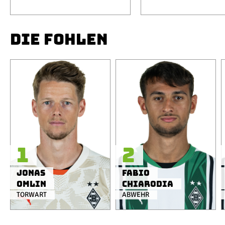
DIE FOHLEN
1
2
Jonas
Fabio
Omlin
Chiarodia
TORWART
ABWEHR