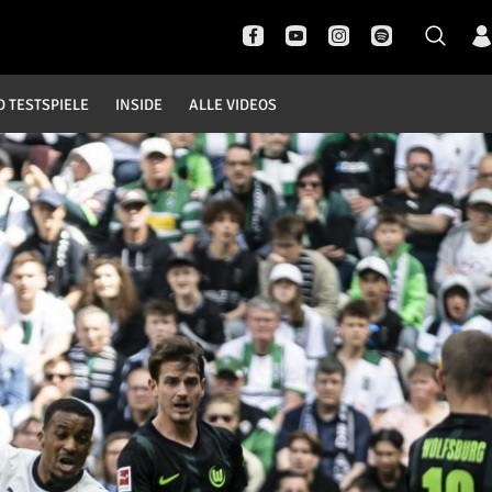
D TESTSPIELE
INSIDE
ALLE VIDEOS
Pokal- und Testspiele
Inside
DFB Pokal
News
Champions League
Interviews
Europa League
Pressekonferenzen
Testspiele
Rund um Borussia
Trainingslager
Buntes
Historie
English