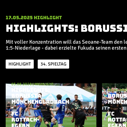
17.05.2025
Highlight
Highlights: Boruss
Mit voller Konzentration will das Seoane-Team den let
1:5-Niederlage - dabei erzielte Fukuda seinen ersten
HIGHLIGHT
34. SPIELTAG
05.08.2026
|
HIGHLIGHT
Aktuelle Playlist
HIGHLIGHTS:
05.08.202
BORUSSIA
BORUS
MÖNCHENGLADBACH
MÖNCH
-
-
FC
FC
ROTTACH-
ROTTA
EGERN
EGERN