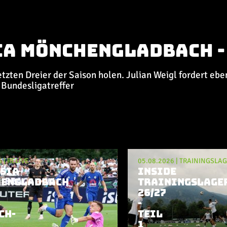
ia Mönchengladbach -
zten Dreier der Saison holen. Julian Weigl fordert ebenf
 Bundesligatreffer
6
|
RELIVE
05.08.2026
|
TRAININGSLA
SIA
INSIDE
ENGLADBACH
TRAININGSLAGE
26/27
-
CH-
TEIL
1