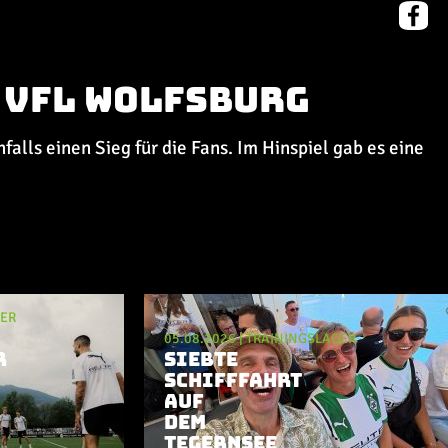
 VfL Wolfsburg
alls einen Sieg für die Fans. Im Hinspiel gab es eine
GER
05.08.2026
|
TRAININGSLAGER
R
SIEBTE
SCHIFFFAHRT
AUF
DEM
TEGERNSEE