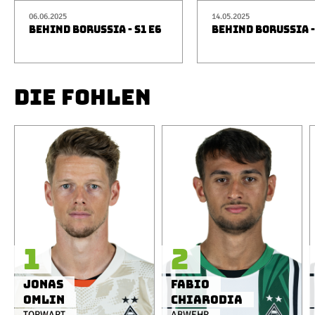
06.06.2025
14.05.2025
BEHIND BORUSSIA - S1 E6
BEHIND BORUSSIA -
DIE FOHLEN
1
2
Jonas
Fabio
Omlin
Chiarodia
TORWART
ABWEHR