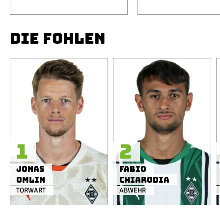
DIE FOHLEN
1
2
Jonas
Fabio
Omlin
Chiarodia
TORWART
ABWEHR