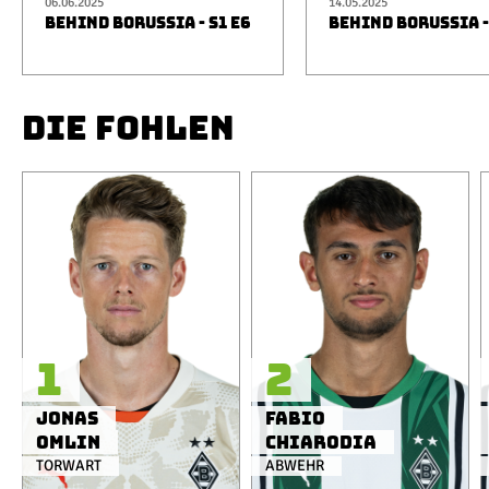
06.06.2025
14.05.2025
BEHIND BORUSSIA - S1 E6
BEHIND BORUSSIA -
DIE FOHLEN
1
2
Jonas
Fabio
Omlin
Chiarodia
TORWART
ABWEHR