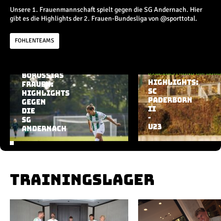
Champions League
Unsere 1. Frauenmannschaft spielt gegen die SG Andernach. Hier
Europa League
gibt es die Highlights der 2. Frauen-Bundesliga von @sporttotal.
Testspiele
FOHLENTEAMS
Inside
10.02.2025
|
RUND UM BORUSSIA
05.02.2025
|
RUND UM BORU
BORUSSIAS
News
Aktuelle Playlist
HIGHLIGHTS:
FRAUEN:
Interviews
SC
HIGHLIGHTS
Pressekonferenzen
PADERBORN
GEGEN
II
DIE
Rund um Borussia
-
SG
Trainingslager
U23
ANDERNACH
Buntes
Historie
English
TRAININGSLAGER
Alle Videos