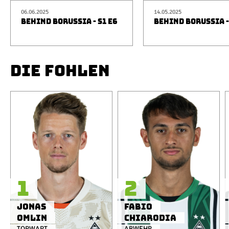
06.06.2025
14.05.2025
BEHIND BORUSSIA - S1 E6
BEHIND BORUSSIA -
DIE FOHLEN
1
2
Jonas
Fabio
Omlin
Chiarodia
TORWART
ABWEHR