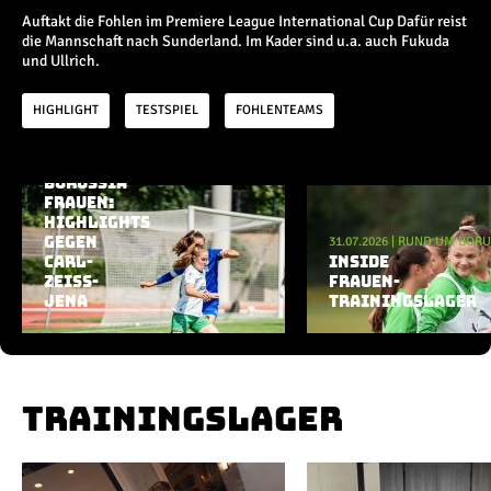
Champions League
Auftakt die Fohlen im Premiere League International Cup Dafür reist
Europa League
die Mannschaft nach Sunderland. Im Kader sind u.a. auch Fukuda
Testspiele
und Ullrich.
HIGHLIGHT
TESTSPIEL
FOHLENTEAMS
Inside
03.08.2026
|
RUND UM BORUSSIA
News
BORUSSIA
Aktuelle Playlist
Interviews
FRAUEN:
HIGHLIGHTS
Pressekonferenzen
31.07.2026
|
RUND UM BORU
GEGEN
Rund um Borussia
CARL-
INSIDE
Trainingslager
ZEISS-
FRAUEN-
JENA
Buntes
TRAININGSLAGER
Historie
English
TRAININGSLAGER
Alle Videos