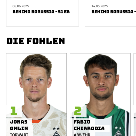
06.06.2025
14.05.2025
BEHIND BORUSSIA - S1 E6
BEHIND BORUSSIA -
DIE FOHLEN
1
2
Jonas
Fabio
Omlin
Chiarodia
TORWART
ABWEHR