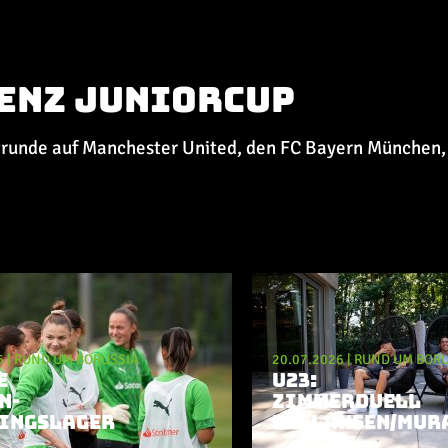
Benz Juniorcup
uptrunde auf Manchester United, den FC Bayern München
6
|
RUND UM BORUSSIA
20.07.2026
|
RUND UM BORU
E
U23:
N-
ZIMMERDUELL
INGSLAGER
BELLAHSEN/MUR