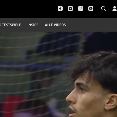
D TESTSPIELE
INSIDE
ALLE VIDEOS
Pokal- und Testspiele
Inside
DFB Pokal
News
Champions League
Interviews
Europa League
Pressekonferenzen
Testspiele
Rund um Borussia
Trainingslager
Buntes
Historie
English