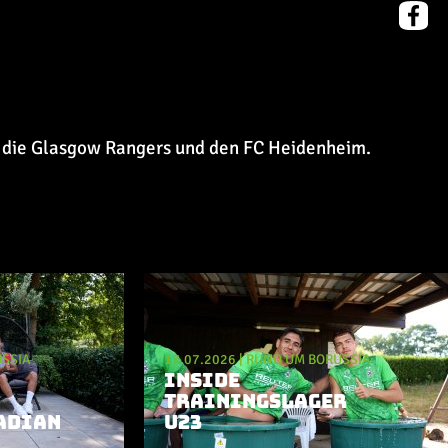
, die Glasgow Rangers und den FC Heidenheim.
SSIA
17.07.2026
|
RUND UM BORUSSIA
INSIDE
TRAININGSLAGER
ADIAN
U23