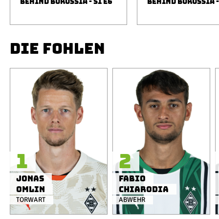
BEHIND BORUSSIA - S1 E6
BEHIND BORUSSIA -
DIE FOHLEN
1
2
Jonas
Fabio
Omlin
Chiarodia
TORWART
ABWEHR