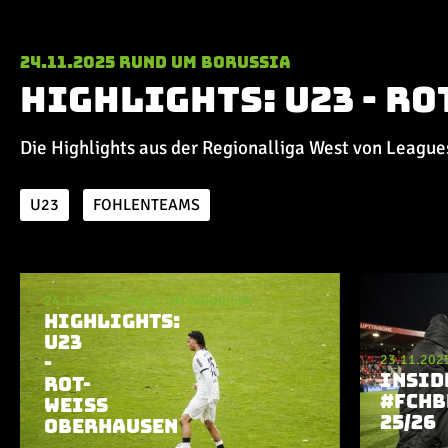
24.11.2025
Rund um Borussia
Highlights: U23 - R
Die Highlights aus der Regionalliga West von League
U23
FOHLENTEAMS
Aktuelle Playlist
24.11.2025
|
RUND UM BORUSSIA
HIGHLIGHTS:
U23
23.11.202
-
INSID
ROT-
#FCHB
WEISS O
25/26
BERHAUSEN