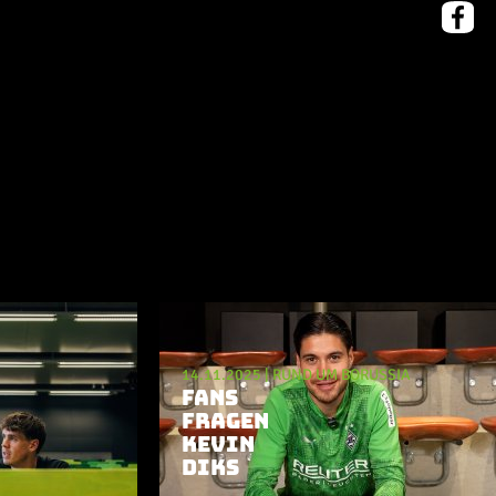
SSIA
14.11.2025
|
RUND UM BORUSSIA
FANS
FRAGEN
KEVIN
DIKS