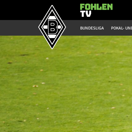
Hauptmenü
BUNDESLIGA
POKAL- UN
Bundesliga
Saison 20/21
Saison 19/20
Saison 18/19
Saison 17/18
Saison 16/17
Saison 15/16
Saison 14/15
Saison 13/14
Saison 12/13
Saison 11/12