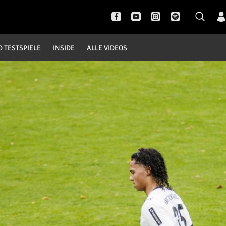
D TESTSPIELE
INSIDE
ALLE VIDEOS
Pokal- und Testspiele
Inside
DFB Pokal
News
Champions League
Interviews
Europa League
Pressekonferenzen
Testspiele
Rund um Borussia
Trainingslager
Buntes
Historie
English