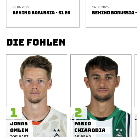
06.06.2025
14.05.2025
BEHIND BORUSSIA - S1 E6
BEHIND BORUSSIA -
DIE FOHLEN
1
2
Jonas
Fabio
Omlin
Chiarodia
TORWART
ABWEHR