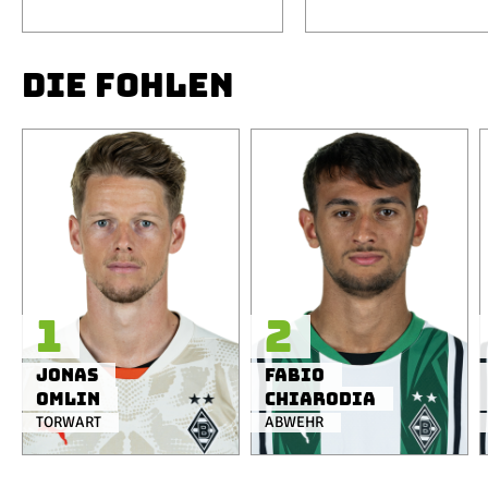
DIE FOHLEN
1
2
Jonas
Fabio
Omlin
Chiarodia
TORWART
ABWEHR