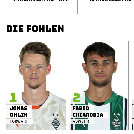
BEHIND BORUSSIA - S1 E6
BEHIND BORUSSIA -
DIE FOHLEN
1
2
Jonas
Fabio
Omlin
Chiarodia
TORWART
ABWEHR