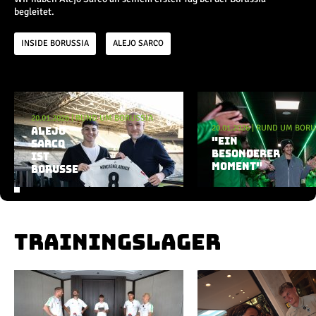
Champions League
begleitet.
Europa League
Testspiele
INSIDE BORUSSIA
ALEJO SARCO
Inside
Aktuelle Playlist
News
20.01.2026
|
RUND UM BORUSSIA
Interviews
20.01.2026
|
RUND UM BORU
ALEJO
"EIN
Pressekonferenzen
SARCO
BESONDERER
IST
Rund um Borussia
MOMENT"
BORUSSE
Trainingslager
Buntes
Historie
English
TRAININGSLAGER
Alle Videos