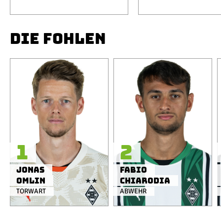
DIE FOHLEN
1
2
Jonas
Fabio
Omlin
Chiarodia
TORWART
ABWEHR