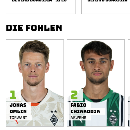
BEHIND BORUSSIA - S1 E6
BEHIND BORUSSIA -
DIE FOHLEN
1
2
Jonas
Fabio
Omlin
Chiarodia
TORWART
ABWEHR