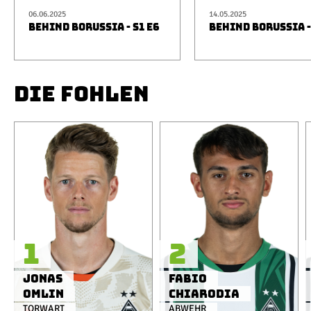
06.06.2025
14.05.2025
BEHIND BORUSSIA - S1 E6
BEHIND BORUSSIA -
DIE FOHLEN
1
2
Jonas
Fabio
Omlin
Chiarodia
TORWART
ABWEHR