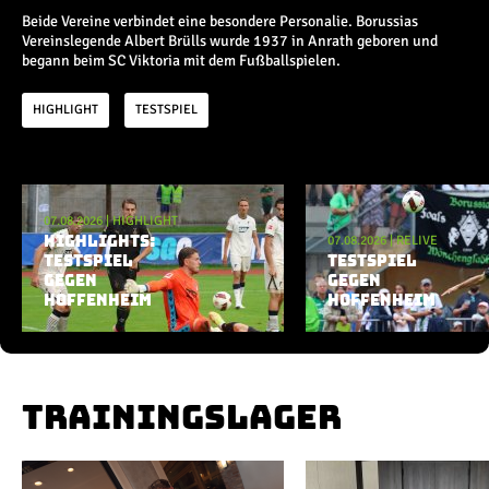
Champions League
Beide Vereine verbindet eine besondere Personalie. Borussias
Europa League
Vereinslegende Albert Brülls wurde 1937 in Anrath geboren und
Testspiele
begann beim SC Viktoria mit dem Fußballspielen.
HIGHLIGHT
TESTSPIEL
Inside
News
Aktuelle Playlist
Interviews
07.08.2026
|
HIGHLIGHT
Pressekonferenzen
07.08.2026
|
RELIVE
HIGHLIGHTS:
Rund um Borussia
TESTSPIEL
TESTSPIEL
Trainingslager
GEGEN
GEGEN
HOFFENHEIM
Buntes
HOFFENHEIM
Historie
English
TRAININGSLAGER
Alle Videos