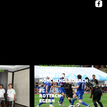
05.08.2026
|
HIGHLIGHT
HIGHLIGHTS:
GER
BORUSSIA
MÖNCHENGLADBACH
-
FC
ROTTACH-
EGERN