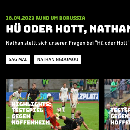
18.04.2023
Rund um Borussia
Hü oder Hott, Nath
Nathan stellt sich unseren Fragen bei "Hü oder Hott"
SAG MAL
NATHAN NGOUMOU
Aktuelle Playlist
07.08.2026
|
HIGHLIGHT
HIGHLIGHTS:
07.08.202
TESTSPIEL
TESTS
GEGEN
GEGEN
HOFFENHEIM
HOFFE