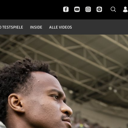
D TESTSPIELE
INSIDE
ALLE VIDEOS
Pokal- und Testspiele
Inside
DFB Pokal
News
Champions League
Interviews
Europa League
Pressekonferenzen
Testspiele
Rund um Borussia
Trainingslager
Buntes
Historie
English