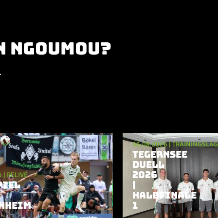
an Ngoumou?
.
06.08.2026
|
TRAININGSLA
TEGERNSEE
DUELL
2026
6
|
RELIVE
PIEL
|
HALBFINALE
NHEIM
1