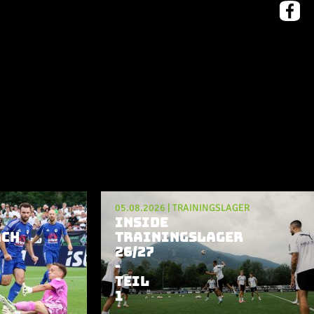
05.08.2026
|
TRAININGSLAGER
INSIDE
ACH
TRAININGSLAGER
26/27
-
TEIL
1