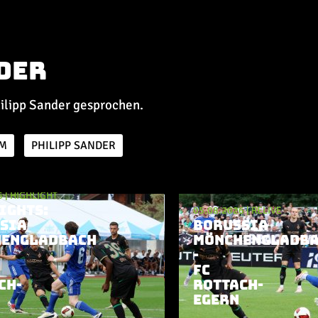
der
ilipp Sander gesprochen.
UM
PHILIPP SANDER
6
|
HIGHLIGHT
IGHTS:
05.08.2026
|
RELIVE
SIA
BORUSSIA
ENGLADBACH
MÖNCHENGLADB
-
FC
CH-
ROTTACH-
EGERN