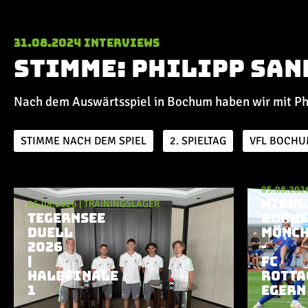
31.08.2024
Interviews
Stimme: Philipp San
Nach dem Auswärtsspiel in Bochum haben wir mit Ph
STIMME NACH DEM SPIEL
2. SPIELTAG
VFL BOCH
05.08.202
Aktuelle Playlist
HIGHL
06.08.2026
|
TRAININGSLAGER
TEGERNSEE
BORUS
DUELL
MÖNCH
2026
-
|
FC
HALBFINALE
ROTTA
1
EGERN