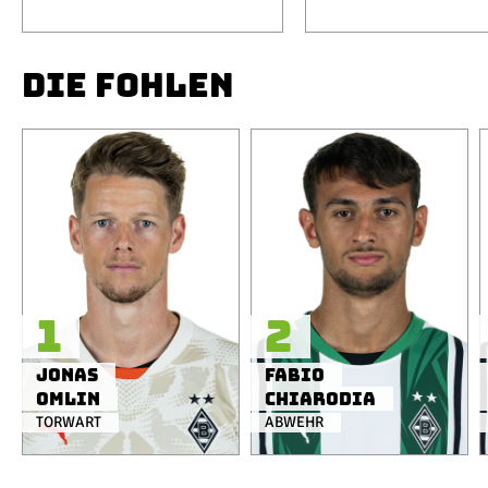
DIE FOHLEN
1
2
Jonas
Fabio
Omlin
Chiarodia
TORWART
ABWEHR