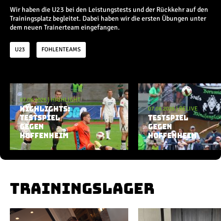
Champions League
Wir haben die U23 bei den Leistungstests und der Rückkehr auf den
Europa League
Trainingsplatz begleitet. Dabei haben wir die ersten Übungen unter
Testspiele
dem neuen Trainerteam eingefangen.
U23
FOHLENTEAMS
Inside
News
Aktuelle Playlist
Interviews
07.08.2026
|
HIGHLIGHT
Pressekonferenzen
07.08.2026
|
RELIVE
HIGHLIGHTS:
Rund um Borussia
TESTSPIEL
TESTSPIEL
Trainingslager
GEGEN
GEGEN
HOFFENHEIM
Buntes
HOFFENHEIM
Historie
English
TRAININGSLAGER
Alle Videos