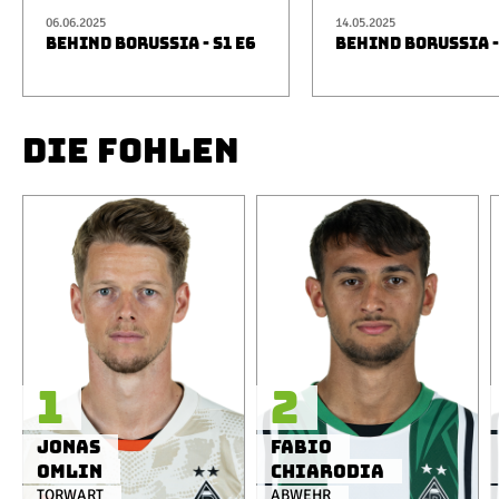
06.06.2025
14.05.2025
BEHIND BORUSSIA - S1 E6
BEHIND BORUSSIA -
DIE FOHLEN
1
2
Jonas
Fabio
Omlin
Chiarodia
TORWART
ABWEHR