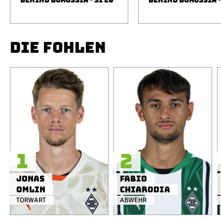
BEHIND BORUSSIA - S1 E6
BEHIND BORUSSIA -
DIE FOHLEN
1
2
Jonas
Fabio
Omlin
Chiarodia
TORWART
ABWEHR