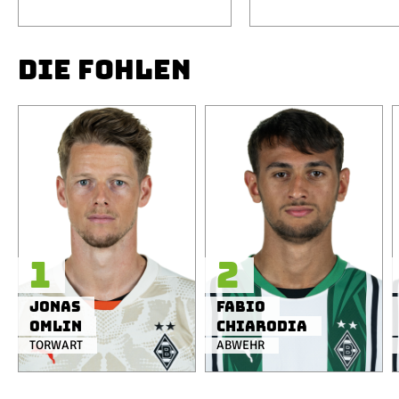
DIE FOHLEN
1
2
Jonas
Fabio
Omlin
Chiarodia
TORWART
ABWEHR