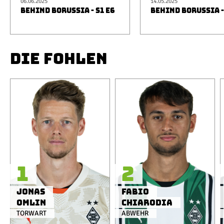
06.06.2025
14.05.2025
BEHIND BORUSSIA - S1 E6
BEHIND BORUSSIA -
DIE FOHLEN
1
2
Jonas
Fabio
Omlin
Chiarodia
TORWART
ABWEHR