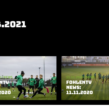
3.2021
0
|
NEWS
11.11.2020
|
NEWS
NTV
FOHLENTV
NEWS:
2020
11.11.2020