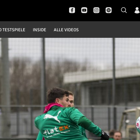
D TESTSPIELE
INSIDE
ALLE VIDEOS
Pokal- und Testspiele
Inside
DFB Pokal
News
Champions League
Interviews
Europa League
Pressekonferenzen
Testspiele
Rund um Borussia
Trainingslager
Buntes
Historie
English