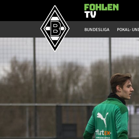
Hauptmenü
BUNDESLIGA
POKAL- UN
Bundesliga
Saison 20/21
Saison 19/20
Saison 18/19
Saison 17/18
Saison 16/17
Saison 15/16
Saison 14/15
Saison 13/14
Saison 12/13
Saison 11/12