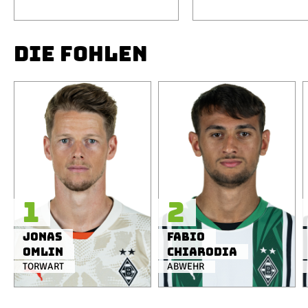
DIE FOHLEN
1
2
Jonas
Fabio
Omlin
Chiarodia
TORWART
ABWEHR