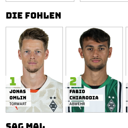
DIE FOHLEN
1
2
Jonas
Fabio
Omlin
Chiarodia
TORWART
ABWEHR
SAG MAL