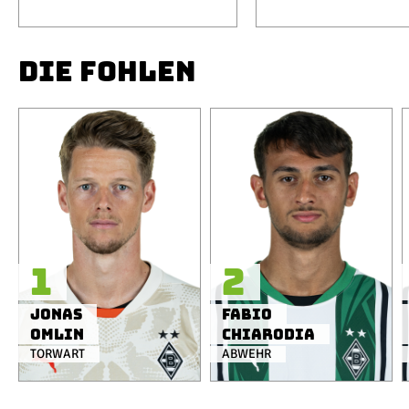
DIE FOHLEN
1
2
Jonas
Fabio
Omlin
Chiarodia
TORWART
ABWEHR