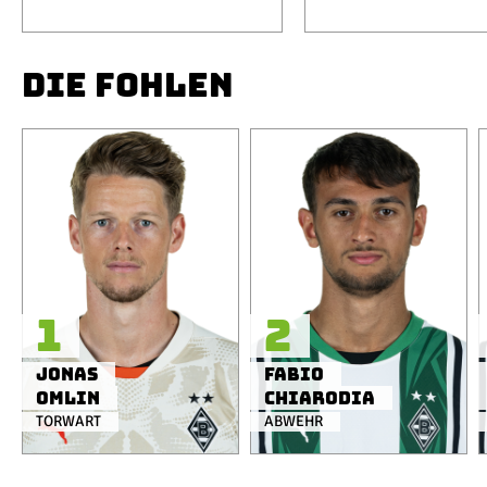
DIE FOHLEN
1
2
Jonas
Fabio
Omlin
Chiarodia
TORWART
ABWEHR