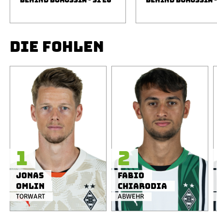
BEHIND BORUSSIA - S1 E6
BEHIND BORUSSIA -
DIE FOHLEN
1
2
Jonas
Fabio
Omlin
Chiarodia
TORWART
ABWEHR