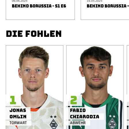
06.06.2025
14.05.2025
BEHIND BORUSSIA - S1 E6
BEHIND BORUSSIA -
DIE FOHLEN
1
2
Jonas
Fabio
Omlin
Chiarodia
TORWART
ABWEHR