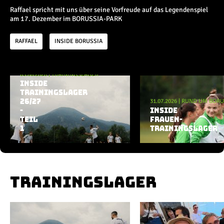
Champions League
Raffael spricht mit uns über seine Vorfreude auf das Legendenspiel
Europa League
am 17. Dezember im BORUSSIA-PARK
Testspiele
RAFFAEL
INSIDE BORUSSIA
Inside
05.08.2026
|
TRAININGSLAGER
News
Aktuelle Playlist
INSIDE
Interviews
TRAININGSLAGER
31.07.2026
|
RUND UM BORU
26/27
Pressekonferenzen
-
INSIDE
Rund um Borussia
TEIL
FRAUEN-
Trainingslager
1
TRAININGSLAGER
Buntes
Historie
English
TRAININGSLAGER
Alle Videos