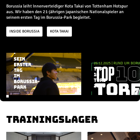
Champions League
Borussia leiht Innenverteidiger Kota Takai von Tottenham Hotspur
Europa League
aus. Wir haben den 21-jährigen japanischen Nationalspieler an
Testspiele
seinem ersten Tag im Borussia-Park begleitet.
02.01.2026
|
RUND UM BORUSSIA
KOTA
INSIDE BORUSSIA
KOTA TAKAI
Inside
TAKAI
IST
BORUSSE
News
-
Aktuelle Playlist
Interviews
SEIN
26.12.2025
|
RUND UM BORU
Pressekonferenzen
ERSTER
TOP
TAG
Rund um Borussia
10
IM
Trainingslager
TORE
BORUSSIA-
Buntes
2025
PARK
Historie
English
TRAININGSLAGER
Alle Videos