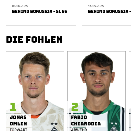
06.06.2025
14.05.2025
BEHIND BORUSSIA - S1 E6
BEHIND BORUSSIA -
DIE FOHLEN
1
2
Jonas
Fabio
Omlin
Chiarodia
TORWART
ABWEHR