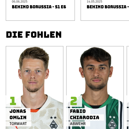
06.06.2025
14.05.2025
BEHIND BORUSSIA - S1 E6
BEHIND BORUSSIA -
DIE FOHLEN
1
2
Jonas
Fabio
Omlin
Chiarodia
TORWART
ABWEHR