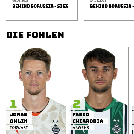
06.06.2025
14.05.2025
BEHIND BORUSSIA - S1 E6
BEHIND BORUSSIA -
DIE FOHLEN
1
2
Jonas
Fabio
Omlin
Chiarodia
TORWART
ABWEHR