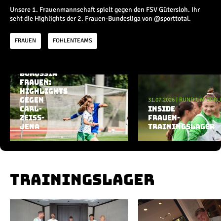
Champions League
Unsere 1. Frauenmannschaft spielt gegen den FSV Gütersloh. Ihr
Europa League
seht die Highlights der 2. Frauen-Bundesliga von @sporttotal.
Testspiele
FRAUEN
FOHLENTEAMS
Inside
03.08.2026
|
RUND UM BORUSSIA
BORUSSIA
News
Aktuelle Playlist
FRAUEN:
Interviews
HIGHLIGHTS
31.07.2026
|
RUND UM BORU
GEGEN
Pressekonferenzen
CARL-
INSIDE
Rund um Borussia
ZEISS-
FRAUEN-
Trainingslager
JENA
TRAININGSLAGER
Buntes
Historie
English
TRAININGSLAGER
Alle Videos