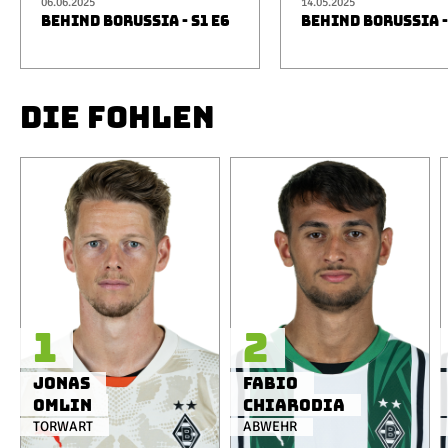
06.06.2025
14.05.2025
BEHIND BORUSSIA - S1 E6
BEHIND BORUSSIA -
DIE FOHLEN
1
2
Jonas
Fabio
Omlin
Chiarodia
TORWART
ABWEHR