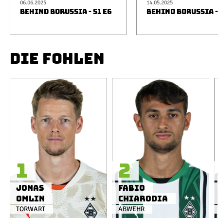
06.06.2025
14.05.2025
BEHIND BORUSSIA - S1 E6
BEHIND BORUSSIA -
DIE FOHLEN
1
2
Jonas
Fabio
Omlin
Chiarodia
TORWART
ABWEHR