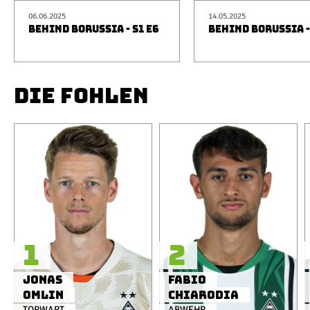
06.06.2025
14.05.2025
BEHIND BORUSSIA - S1 E6
BEHIND BORUSSIA -
DIE FOHLEN
1
2
Jonas
Fabio
Omlin
Chiarodia
TORWART
ABWEHR