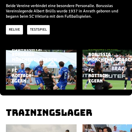
Champions League
Beide Vereine verbindet eine besondere Personalie. Borussias
Europa League
Vereinslegende Albert Brülls wurde 1937 in Anrath geboren und
Testspiele
begann beim SC Viktoria mit dem Fußballspielen.
RELIVE
TESTSPIEL
Inside
05.08.2026
|
HIGHLIGHT
News
05.08.2026
|
RELIVE
HIGHLIGHTS:
Aktuelle Playlist
Interviews
BORUSSIA
BORUSSIA
MÖNCHENGLADBACH
Pressekonferenzen
MÖNCHENGLADBAC
-
-
Rund um Borussia
FC
FC
Trainingslager
ROTTACH-
ROTTACH-
EGERN
Buntes
EGERN
Historie
English
TRAININGSLAGER
Alle Videos