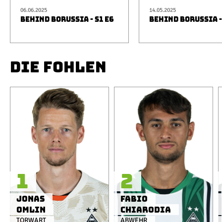
06.06.2025
14.05.2025
BEHIND BORUSSIA - S1 E6
BEHIND BORUSSIA -
DIE FOHLEN
1
2
Jonas
Fabio
Omlin
Chiarodia
TORWART
ABWEHR